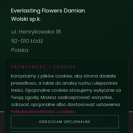
Everlasting Flowers Damian
Wolski sp.k.
ul. Henrykowska 18
92-010 Łódź
Polska
biuro@everlastingflowers.pl
PRYWATNOŚĆ I COOKIES
+48 42 236 29 02
Korzystamy z plików cookies, aby strona działała
prawidłowo, a także do analizy ruchu i ulepszania
treści. Opcjonalne cookies stosujemy wyłącznie za
Twoją zgodą. Możesz zaakceptować wszystkie,
odrzucić opcjonalne albo dostosować ustawienia.
Polityka prywatności i cookies
Używamy ciasteczek, aby zapewnić
ODRZUCAM OPCJONALNE
najlepszą jakość korzystania z naszej witryny.
© 2026 Everlasting Flowers. Wszystkie prawa zastrzeżone.
Możesz dowiedzieć się więcej o tym, jakich