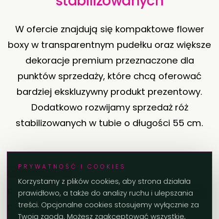
stabilizowanych
W ofercie znajdują się kompaktowe flower
boxy w transparentnym pudełku oraz większe
dekoracje premium przeznaczone dla
punktów sprzedaży, które chcą oferować
bardziej ekskluzywny produkt prezentowy.
Dodatkowo rozwijamy sprzedaż róż
stabilizowanych w tubie o długości 55 cm.
PRYWATNOŚĆ I COOKIES
Mini Flower Box
Korzystamy z plików cookies, aby strona działała
Format 12 × 12 × 16 cm. Kompaktowy produkt
prawidłowo, a także do analizy ruchu i ulepszania
treści. Opcjonalne cookies stosujemy wyłącznie za
prezentowy do ekspozycji przy kasie, na
Twoją zgodą. Możesz zaakceptować wszystkie,