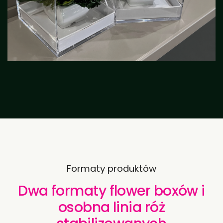
Formaty produktów
Dwa formaty flower boxów i
osobna linia róż