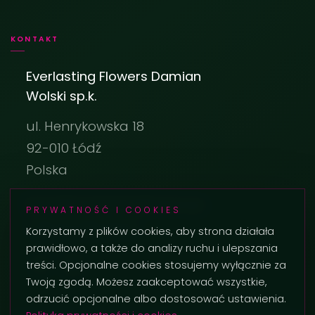
KONTAKT
Everlasting Flowers Damian
Wolski sp.k.
ul. Henrykowska 18
92-010 Łódź
Polska
biuro@everlastingflowers.pl
PRYWATNOŚĆ I COOKIES
+48 42 236 29 02
Korzystamy z plików cookies, aby strona działała
prawidłowo, a także do analizy ruchu i ulepszania
treści. Opcjonalne cookies stosujemy wyłącznie za
Twoją zgodą. Możesz zaakceptować wszystkie,
odrzucić opcjonalne albo dostosować ustawienia.