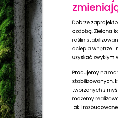
zmieniaj
Dobrze zaprojekto
ozdobą. Zielona ś
roślin stabilizowa
ociepla wnętrze i 
uzyskać zwykłym 
Pracujemy na mch
stabilizowanych, 
tworzonych z myśl
możemy realizowa
jak i rozbudowane 