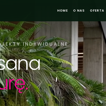
HOME
O NAS
OFERTA
OJEKTY INDYWIDUALNE
isana
urę.