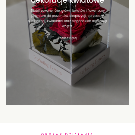
dekoracje kwiatowe
Stabilizowane róże, główki kwiatów i flower boxy
premium do prezentów, ekspozycji, sprzedaży
detalicznej, kwiaciarni oraz eleganckich aranżacji
wnętrz.
Zobacz więcej
OBSZAR DZIAŁANIA