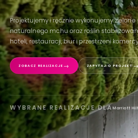
Projektujemy i ręcznie wykonujemy zielone 
naturalnego mchu oraz roślin stabilizowa
hoteli, restauracji, biur i przestrzeni komerc
→
ZOBACZ REALIZACJE
ZAPYTAJ O PROJEKT
WYBRANE REALIZACJE DLA
Marriott
·
Hil