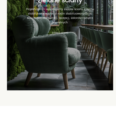
Zielone ściany
Projektujemy i wykonujemy zielone ściany z mchu
stabilizowanego oraz roślin stabilizowanych do
biur, hoteli, restauracji, recepcji, salonów i wnętrz
prywatnych.
Zobacz więcej