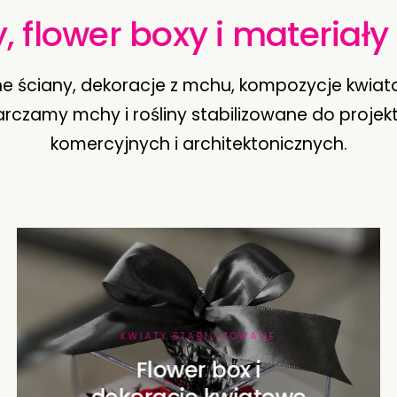
, flower boxy i materiał
e ściany, dekoracje z mchu, kompozycje kwiat
rczamy mchy i rośliny stabilizowane do projek
komercyjnych i architektonicznych.
KWIATY STABILIZOWANE
Flower box i