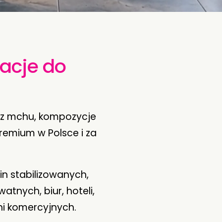
racje do
e z mchu, kompozycje
premium w Polsce i za
in stabilizowanych,
atnych, biur, hoteli,
ni komercyjnych.