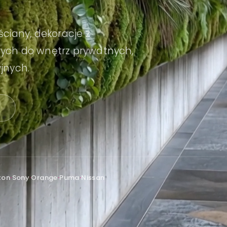
ściany, dekoracje z
nych do wnętrz prywatnych,
yjnych.
→
ton
·
Sony
·
Orange
·
Puma
·
Nissan