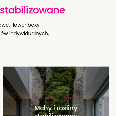
y stabilizowane
owe, flower boxy
tów indywidualnych,
SPRZEDAŻ MATERIAŁÓW
Mchy i rośliny