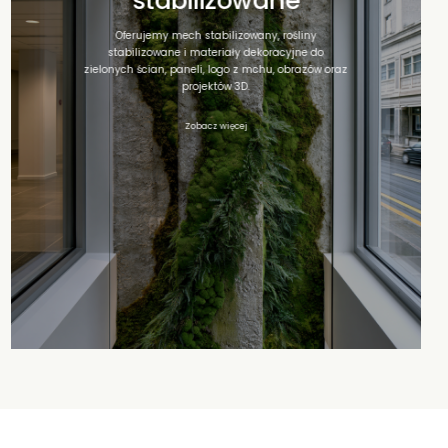
stabilizowane
Oferujemy mech stabilizowany, rośliny
stabilizowane i materiały dekoracyjne do
zielonych ścian, paneli, logo z mchu, obrazów oraz
projektów 3D.
Zobacz więcej