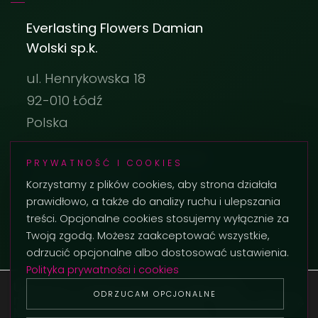
Everlasting Flowers Damian
Wolski sp.k.
ul. Henrykowska 18
92-010 Łódź
Polska
biuro@everlastingflowers.pl
PRYWATNOŚĆ I COOKIES
+48 42 236 29 02
Korzystamy z plików cookies, aby strona działała
prawidłowo, a także do analizy ruchu i ulepszania
treści. Opcjonalne cookies stosujemy wyłącznie za
Twoją zgodą. Możesz zaakceptować wszystkie,
odrzucić opcjonalne albo dostosować ustawienia.
Polityka prywatności i cookies
Używamy ciasteczek, aby zapewnić
ODRZUCAM OPCJONALNE
najlepszą jakość korzystania z naszej witryny.
© 2026 Everlasting Flowers. Wszystkie prawa zastrzeżone.
Możesz dowiedzieć się więcej o tym, jakich