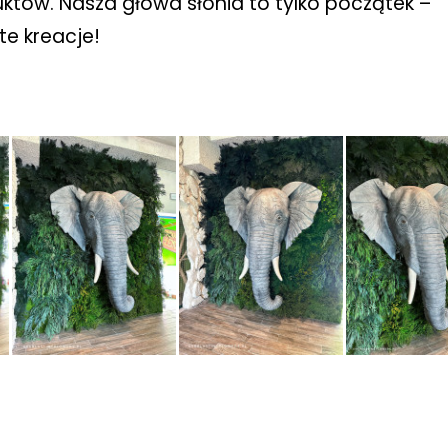
uktów. Nasza głowa słonia to tylko początek –
te kreacje!