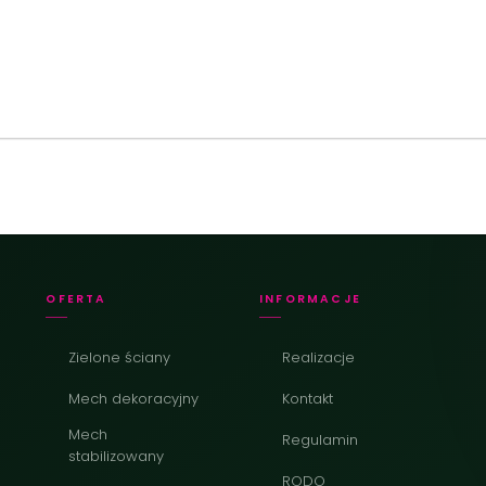
OFERTA
INFORMACJE
Zielone ściany
Realizacje
Mech dekoracyjny
Kontakt
Mech
Regulamin
stabilizowany
RODO