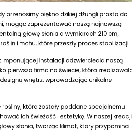
dy przenosimy piękno dzikiej dżungli prosto do
ni, mogąc zaprezentować naszą najnowszą
entalną głowę słonia o wymiarach 210 cm,
ślin i mchu, które przeszły proces stabilizacji.
 imponującej instalacji odzwierciedla naszą
o pierwsza firma na świecie, która zrealizował
designu wnętrz, wprowadzając unikalne
e rośliny, które zostały poddane specjalnemu
hować ich świeżość i estetykę. W naszej kreacji
łowy słonia, tworząc klimat, który przypomina