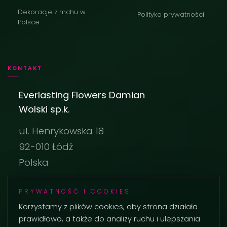
Dekoracje z mchu w
Polityka prywatności
Polsce
KONTAKT
Everlasting Flowers Damian
Wolski sp.k.
ul. Henrykowska 18
92-010 Łódź
Polska
biuro@everlastingflowers.pl
PRYWATNOŚĆ I COOKIES
+48 42 236 29 02
Korzystamy z plików cookies, aby strona działała
prawidłowo, a także do analizy ruchu i ulepszania