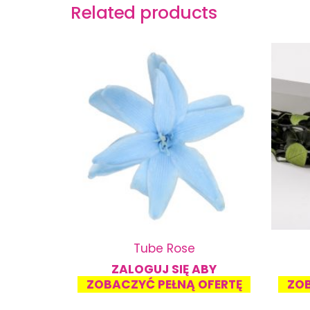
Related products
K
Tube Rose
ABY
ZALOGUJ SIĘ ABY
OFERTĘ
ZOBACZYĆ PEŁNĄ OFERTĘ
ZOB