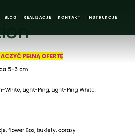
BLOG
REALIZACJE
KONTAKT
INSTRUKCJE
ion
BACZYĆ PEŁNĄ OFERTĘ
ica 5-6 cm
-White, Light-Ping, Light-Ping White,
e, flower Box, bukiety, obrazy