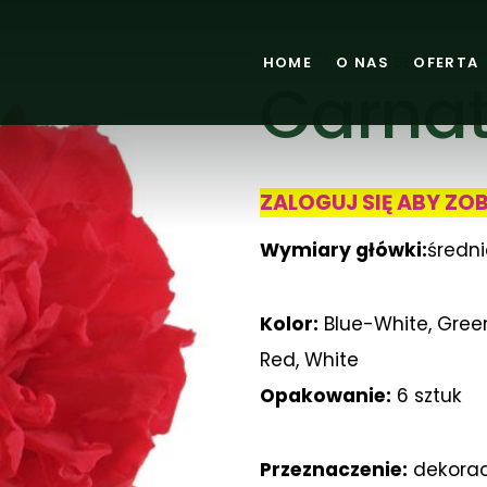
HOME
O NAS
OFERTA
KWIATY
/
KWIATY BEZ ŁODYGI
Carnat
ZALOGUJ SIĘ ABY ZO
Wymiary główki:
średn
Kolor:
Blue-White, Green
Red, White
Opakowanie:
6 sztuk
Przeznaczenie:
dekoracj