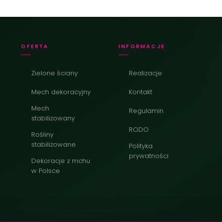
OFERTA
INFORMACJE
Zielone ściany
Realizacje
Mech dekoracyjny
Kontakt
Mech
Regulamin
stabilizowany
RODO
Rośliny
stabilizowane
Polityka
prywatności
Dekoracje z mchu
w Polsce