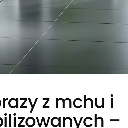
brazy z mchu i
bilizowanych –