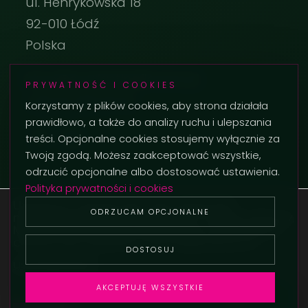
ul. Henrykowska 18
92-010 Łódź
Polska
biuro@everlastingflowers.pl
PRYWATNOŚĆ I COOKIES
+48 42 236 29 02
Korzystamy z plików cookies, aby strona działała
prawidłowo, a także do analizy ruchu i ulepszania
treści. Opcjonalne cookies stosujemy wyłącznie za
Twoją zgodą. Możesz zaakceptować wszystkie,
odrzucić opcjonalne albo dostosować ustawienia.
Polityka prywatności i cookies
Używamy ciasteczek, aby zapewnić
ODRZUCAM OPCJONALNE
najlepszą jakość korzystania z naszej witryny.
© 2026 Everlasting Flowers. Wszystkie prawa zastrzeżone.
Możesz dowiedzieć się więcej o tym, jakich
ciasteczek używamy, lub wyłączyć je w
DOSTOSUJ
ustawieniach
Everlasting Flowers Damian Wolski sp.k. · NIP: 5272700139 · KRS: 0000475778 · REGON:
.
146860241
Sąd Rejonowy dla Łodzi-Śródmieścia w Łodzi, XX Wydział Gospodarczy KRS
AKCEPTUJĘ WSZYSTKIE
PL