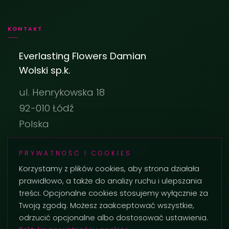
KONTAKT
Everlasting Flowers Damian
Wolski sp.k.
ul. Henrykowska 18
92-010 Łódź
Polska
biuro@everlastingflowers.pl
PRYWATNOŚĆ I COOKIES
+48 42 236 29 02
Korzystamy z plików cookies, aby strona działała
prawidłowo, a także do analizy ruchu i ulepszania
treści. Opcjonalne cookies stosujemy wyłącznie za
Twoją zgodą. Możesz zaakceptować wszystkie,
odrzucić opcjonalne albo dostosować ustawienia.