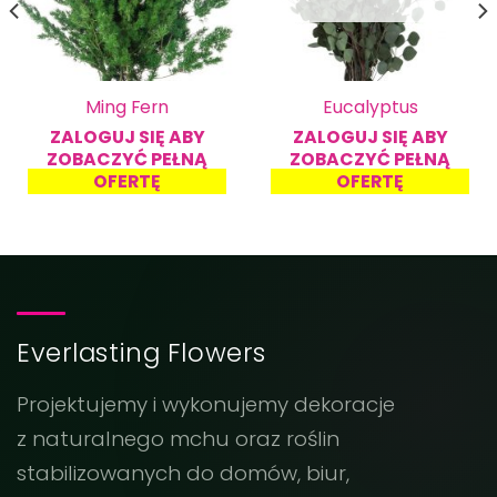
Ming Fern
Eucalyptus
ZALOGUJ SIĘ ABY
ZALOGUJ SIĘ ABY
ZOBACZYĆ PEŁNĄ
ZOBACZYĆ PEŁNĄ
OFERTĘ
OFERTĘ
Everlasting Flowers
Projektujemy i wykonujemy dekoracje
z naturalnego mchu oraz roślin
stabilizowanych do domów, biur,