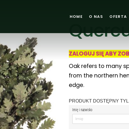
HOME
O NAS
OFERTA
MATERIAŁY ZIELONE
/
GAŁĘZIE
Querc
ZALOGUJ SIĘ ABY ZO
Oak refers to many spe
from the northern he
edge.
PRODUKT DOSTĘPNY TYLK
Imię i nazwisko