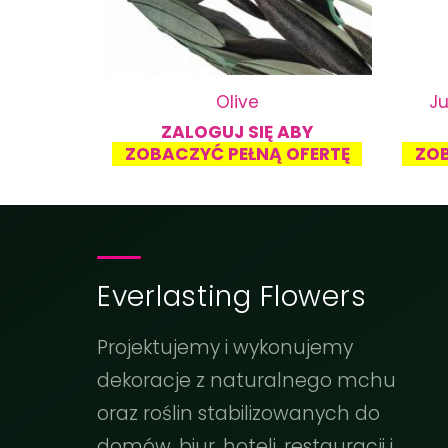
Olive
J
ABY
ZALOGUJ SIĘ ABY
OFERTĘ
ZOBACZYĆ PEŁNĄ OFERTĘ
ZOB
Everlasting Flowers
Projektujemy i wykonujemy
dekoracje z naturalnego mchu
oraz roślin stabilizowanych do
domów, biur, hoteli, restauracji i