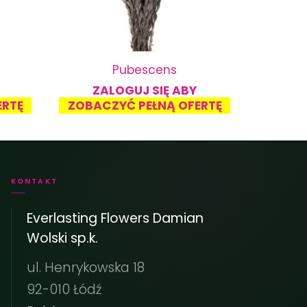
Pubescens
ZALOGUJ SIĘ ABY
ERTĘ
ZOBACZYĆ PEŁNĄ OFERTĘ
KONTAKT
Everlasting Flowers Damian
Wolski sp.k.
ul. Henrykowska 18
92-010 Łódź