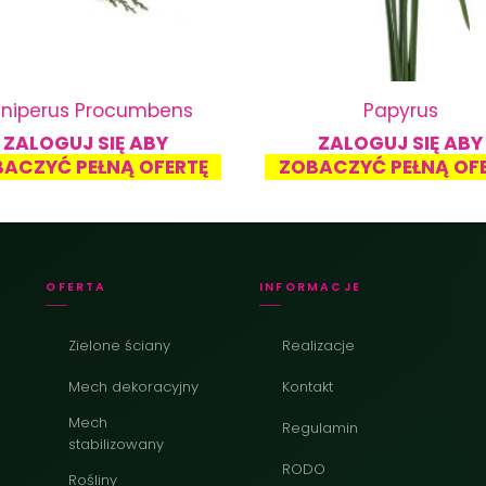
uniperus Procumbens
Papyrus
ZALOGUJ SIĘ ABY
ZALOGUJ SIĘ ABY
ACZYĆ PEŁNĄ OFERTĘ
ZOBACZYĆ PEŁNĄ OF
OFERTA
INFORMACJE
Zielone ściany
Realizacje
Mech dekoracyjny
Kontakt
Mech
Regulamin
stabilizowany
RODO
Rośliny