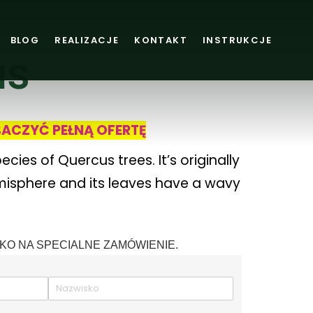
BLOG
REALIZACJE
KONTAKT
INSTRUKCJE
us
BACZYĆ PEŁNĄ OFERTĘ
cies of Quercus trees. It’s originally
misphere and its leaves have a wavy
O NA SPECIALNE ZAMÓWIENIE.