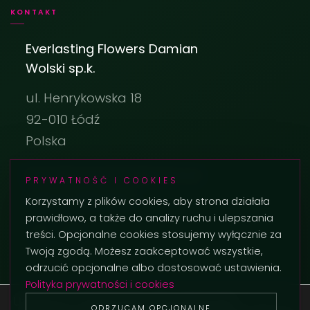
KONTAKT
Everlasting Flowers Damian
Wolski sp.k.
ul. Henrykowska 18
92-010 Łódź
Polska
biuro@everlastingflowers.pl
PRYWATNOŚĆ I COOKIES
+48 42 236 29 02
Korzystamy z plików cookies, aby strona działała
prawidłowo, a także do analizy ruchu i ulepszania
treści. Opcjonalne cookies stosujemy wyłącznie za
Twoją zgodą. Możesz zaakceptować wszystkie,
odrzucić opcjonalne albo dostosować ustawienia.
Polityka prywatności i cookies
Używamy ciasteczek, aby zapewnić
ODRZUCAM OPCJONALNE