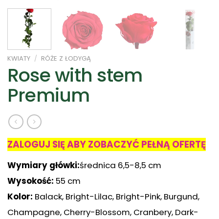
KWIATY
/
RÓŻE Z ŁODYGĄ
Rose with stem
Premium
ZALOGUJ SIĘ ABY ZOBACZYĆ PEŁNĄ OFERTĘ
Wymiary główki:
średnica 6,5-8,5 cm
Wysokość:
55 cm
Kolor:
Balack, Bright-Lilac, Bright-Pink, Burgund,
Champagne, Cherry-Blossom, Cranbery, Dark-