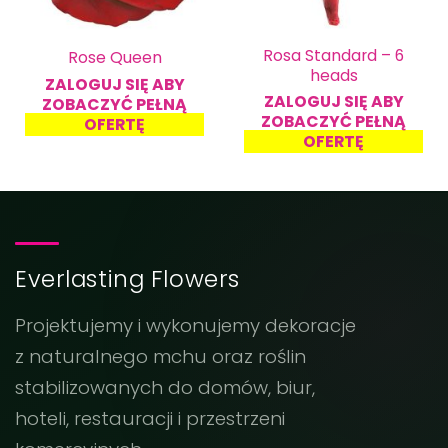
Rosa Standard – 6
Rose Queen
heads
ZALOGUJ SIĘ ABY
ZALOGUJ SIĘ ABY
ZOBACZYĆ PEŁNĄ
ZOBACZYĆ PEŁNĄ
OFERTĘ
OFERTĘ
Everlasting Flowers
Projektujemy i wykonujemy dekoracje
z naturalnego mchu oraz roślin
stabilizowanych do domów, biur,
hoteli, restauracji i przestrzeni