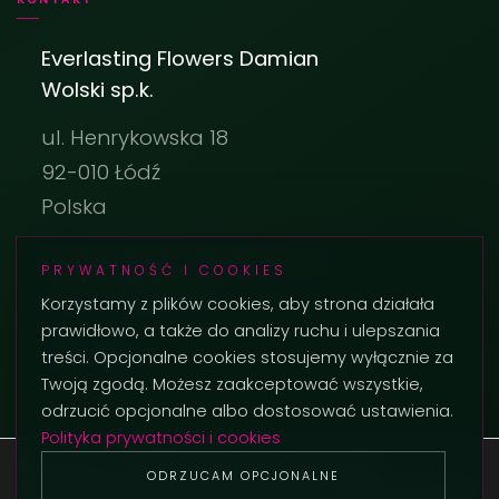
Everlasting Flowers Damian
Wolski sp.k.
ul. Henrykowska 18
92-010 Łódź
Polska
biuro@everlastingflowers.pl
PRYWATNOŚĆ I COOKIES
+48 42 236 29 02
Korzystamy z plików cookies, aby strona działała
prawidłowo, a także do analizy ruchu i ulepszania
treści. Opcjonalne cookies stosujemy wyłącznie za
Twoją zgodą. Możesz zaakceptować wszystkie,
odrzucić opcjonalne albo dostosować ustawienia.
Polityka prywatności i cookies
Używamy ciasteczek, aby zapewnić
ODRZUCAM OPCJONALNE
najlepszą jakość korzystania z naszej witryny.
© 2026 Everlasting Flowers. Wszystkie prawa zastrzeżone.